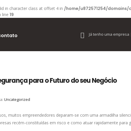
id in character class at offset 4 in
/home/u872571254/domains/d
 line
19
Já tenho uma empresa
contato
egurança para o Futuro do seu Negócio
ia:
Uncategorized
os, muitos empreendedores deparam-se com uma armadilha silencios
resas recém-constituídas em risco e como atuar rapidamente para 