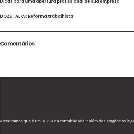
Dicas para uma abertura profissional de sua empresa
DOZE TALKS: Reforma trabalhista
Comentários
Acreditamos que é um DEVER da contabilidade ir além das exigências leg