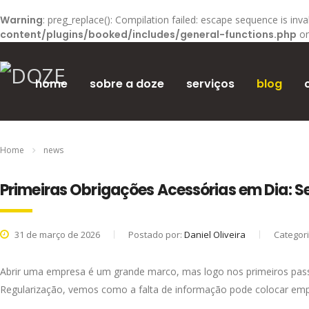
Warning
: preg_replace(): Compilation failed: escape sequence is inval
content/plugins/booked/includes/general-functions.php
on
home
sobre a doze
serviços
blog
Home
News
Primeiras Obrigações Acessórias em Dia: S
31 de março de 2026
Postado por:
Daniel Oliveira
Categor
Abrir uma empresa é um grande marco, mas logo nos primeiros pass
Regularização, vemos como a falta de informação pode colocar emp