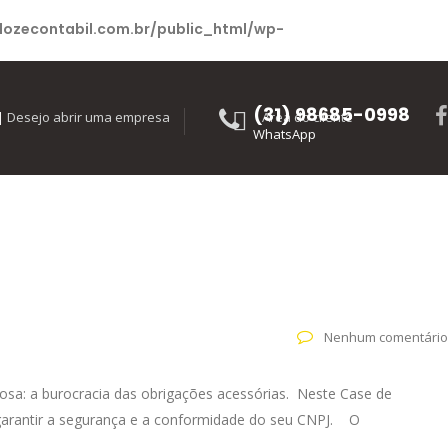
ozecontabil.com.br/public_html/wp-
(31) 98685-0998
|
Desejo abrir uma empresa
Área do cliente
WhatsApp
Nenhum comentário
a: a burocracia das obrigações acessórias. Neste Case de
garantir a segurança e a conformidade do seu CNPJ. O