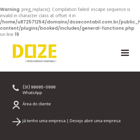
Warning
: preg_replace(): Compilation failed: escape sequence is
invalid in character class at offset 4 in
/home/u872571254/domains/dozecontabil.com.br/public_
content/plugins/booked/includes/general-functions.php
on line
19
(31) 98685-0998
WhatsApp
Área do cliente
Já tenho uma empresa | Desejo abrir uma empresa